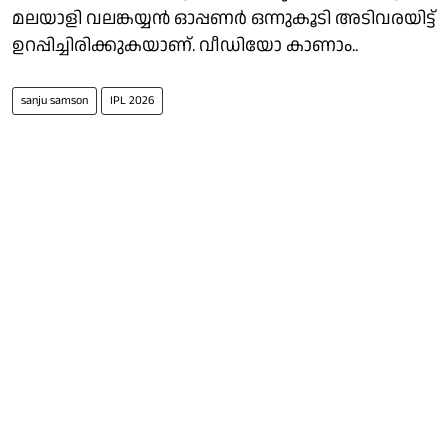
മലയാളി വലങ്കയ്യൻ ഓപ്പണർ ഒന്നുകൂടി അടിവരയിട്ട്
ഉറപ്പിച്ചിരിക്കുകയാണ്. വീഡിയോ കാണാം..
sanju samson
IPL 2026