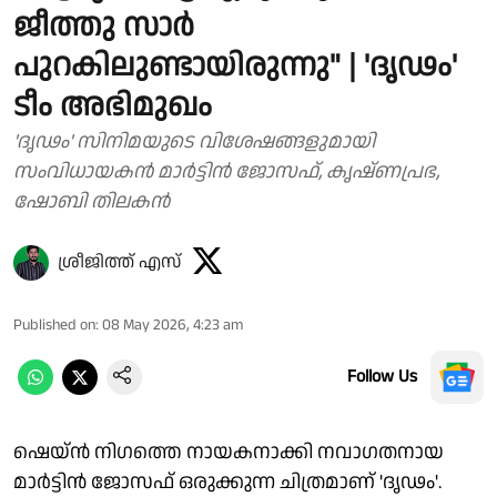
ജീത്തു സാർ
പുറകിലുണ്ടായിരുന്നു" | 'ദൃഢം'
ടീം അഭിമുഖം
'ദൃഢം' സിനിമയുടെ വിശേഷങ്ങളുമായി
സംവിധായകൻ മാർട്ടിൻ ജോസഫ്, കൃഷ്ണപ്രഭ,
ഷോബി തിലകൻ
ശ്രീജിത്ത് എസ്
Published on
:
08 May 2026, 4:23 am
Follow Us
ഷെയ്‌ൻ നിഗത്തെ നായകനാക്കി നവാഗതനായ
മാർട്ടിൻ ജോസഫ് ഒരുക്കുന്ന ചിത്രമാണ് 'ദൃഢം'.