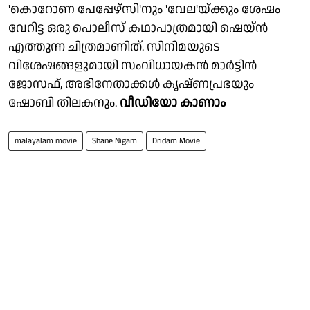
'കൊറോണ പേപ്പേഴ്സി'നും 'വേല'യ്ക്കും ശേഷം
വേറിട്ട ഒരു പൊലീസ് കഥാപാത്രമായി ഷെയ്ൻ
എത്തുന്ന ചിത്രമാണിത്. സിനിമയുടെ
വിശേഷങ്ങളുമായി സംവിധായകൻ മാർട്ടിൻ
ജോസഫ്, അഭിനേതാക്കൾ കൃഷ്ണപ്രഭയും
ഷോബി തിലകനും.
വീഡിയോ കാണാം
malayalam movie
Shane Nigam
Dridam Movie