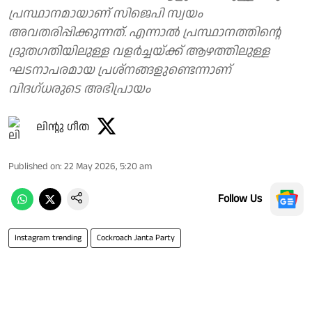
പ്രസ്ഥാനമായാണ് സിജെപി സ്വയം
അവതരിപ്പിക്കുന്നത്. എന്നാൽ പ്രസ്ഥാനത്തിന്റെ
ദ്രുതഗതിയിലുള്ള വളർച്ചയ്ക്ക് ആഴത്തിലുള്ള
ഘടനാപരമായ പ്രശ്നങ്ങളുണ്ടെന്നാണ്
വിദഗ്ധരുടെ അഭിപ്രായം
ലിൻ്റു ഗീത
Published on
:
22 May 2026, 5:20 am
Follow Us
Instagram trending
Cockroach Janta Party