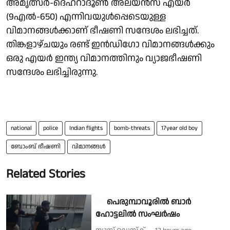
അമൃത്സർ-ദെഹ്‌റാദൂൺ അലയൻസ് എയർ
(9എൽ-650) എന്നിവയുൾപ്പെടെയുള്ള
വിമാനങ്ങൾക്കാണ് ഭീഷണി സന്ദേശം ലഭിച്ചത്.
തിങ്കളാഴ്ചയും രണ്ട് ഇൻഡിഗോ വിമാനങ്ങൾക്കും
ഒരു എയർ ഇന്ത്യ വിമാനത്തിനും വ്യാജഭീഷണി
സന്ദേശം ലഭിച്ചിരുന്നു.
national
police
Indian flights
bomb-threats
17year old boy
ബോംബ് ഭീഷണി
വിമാനങ്ങൾ
Related Stories
പെരുമ്പാവൂരിൽ ബാർ
ഹോട്ടലിൽ സംഘർഷം