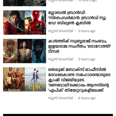
ന്യൂസ് ഡെസ്ക്
13 hours ago
ഗ്ലോബൽ ബ്രാൻഡ്!
'സ്പൈഡർമാൻ: ബ്രാൻഡ് ന്യൂ
ഡേ' ബില്യൺ ക്ലബിൽ
ന്യൂസ് ഡെസ്ക്
5 hours ago
കാർത്തിക് സുബ്ബരാജ് സംഭവം,
ഇളയരാജ സംഗീതം; 'ദൊറോത്തി'
ടീസർ
ന്യൂസ് ഡെസ്ക്
5 hours ago
തെലുങ്ക് ബോക്സ് ഓഫീസിൽ
ദേവരകൊണ്ട സഹോദരന്മാരുടെ
ക്ലാഷ്! വിജയ്‌യുടെ
'രണബാലി'ക്കൊപ്പം ആനന്ദിന്റെ
'എപിക്' തിയേറ്ററുകളിലേക്ക്
ന്യൂസ് ഡെസ്ക്
6 hours ago