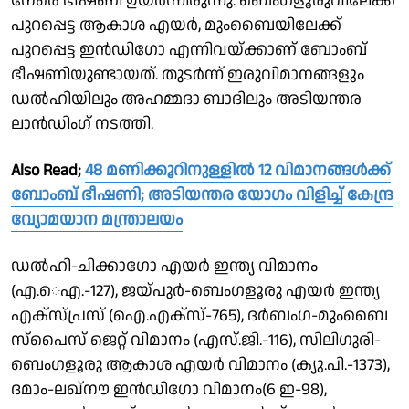
നേരെ ഭീഷണി ഉയർന്നിരുന്നു. ബെംഗളൂരുവിലേക്ക്
പുറപ്പെട്ട ആകാശ എയർ, മുംബൈയിലേക്ക്
പുറപ്പെട്ട ഇൻഡിഗോ എന്നിവയ്ക്കാണ് ബോംബ്
ഭീഷണിയുണ്ടായത്. തുടർന്ന് ഇരുവിമാനങ്ങളും
ഡൽഹിയിലും അഹമ്മദാ ബാദിലും അടിയന്തര
ലാൻഡിംഗ് നടത്തി.
Also Read;
48 മണിക്കൂറിനുള്ളിൽ 12 വിമാനങ്ങൾക്ക്
ബോംബ് ഭീഷണി; അടിയന്തര യോഗം വിളിച്ച് കേന്ദ്ര
വ്യോമയാന മന്ത്രാലയം
ഡൽഹി-ചിക്കാഗോ എയർ ഇന്ത്യ വിമാനം
(എ.െഎ.-127), ജയ്പുർ-ബെംഗളൂരു എയർ ഇന്ത്യ
എക്സ്പ്രസ് (ഐ.എക്സ്-765), ദർബംഗ-മുംബൈ
സ്പൈസ് ജെറ്റ് വിമാനം (എസ്.ജി.-116), സിലിഗുരി-
ബെംഗളൂരു ആകാശ എയർ വിമാനം (ക്യു.പി.-1373),
ദമാം-ലഖ്നൗ ഇൻഡിഗോ വിമാനം(6 ഇ-98),