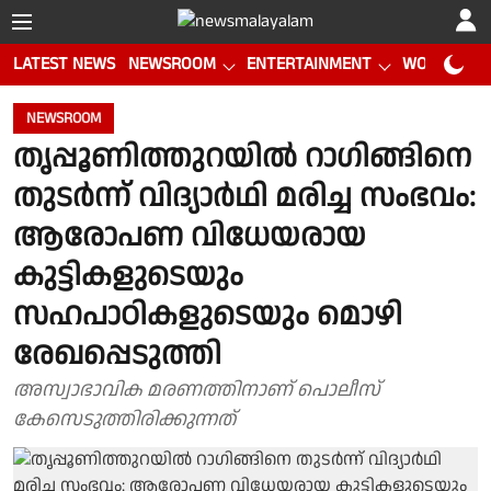
LATEST NEWS
NEWSROOM
ENTERTAINMENT
WORLD CUP
NEWSROOM
തൃപ്പൂണിത്തുറയിൽ റാഗിങ്ങിനെ
തുടർന്ന് വിദ്യാർഥി മരിച്ച സംഭവം:
ആരോപണ വിധേയരായ
കുട്ടികളുടെയും
സഹപാഠികളുടെയും മൊഴി
രേഖപ്പെടുത്തി
അസ്വാഭാവിക മരണത്തിനാണ് പൊലീസ്
കേസെടുത്തിരിക്കുന്നത്