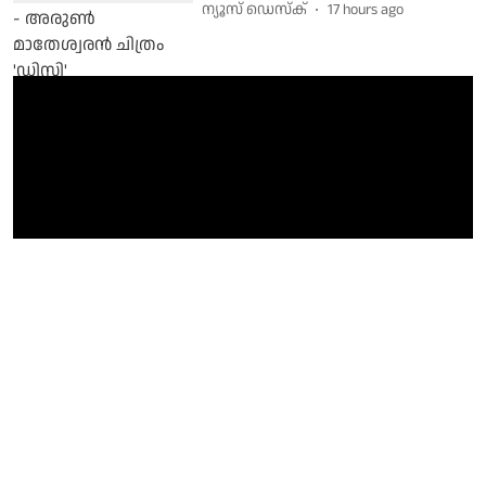
ന്യൂസ് ഡെസ്ക്
17 hours ago