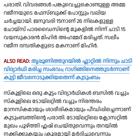
പരാതി. വിവരങ്ങൾ പങ്കുവെച്ചുകൊണ്ടുള്ള അമ്മ
റജീനയുടെ ഫേസ്ബുക്ക് പോസ്റ്റും വലിയ
ചർച്ചയായി. ജനുവരി 15നാണ് 26 നിലകളുള്ള
ചോയ്സ് പാരഡൈസിന്റെ മുകളിൽ നിന്ന് ചാടി 15
വയസുകാരന്‍ മിഹിർ അഹമ്മദ് മരിച്ചത്. സലീം
റജീന ദമ്പതികളുടെ മകനാണ് മി​ഹിർ.
ALSO READ:
തൃപ്പൂണിത്തുറയിൽ ഫ്ലാറ്റിൽ നിന്നും ചാടി
വിദ്യാർഥി മരിച്ച സംഭവം; റാഗിങ്ങിനെത്തുടർന്നാണ്
കുട്ടി ജീവനൊടുക്കിയതെന്ന് കുടുംബം
സ്കൂളിലെ ഒരു കൂട്ടം വിദ്യാർഥികൾ ബസിൽ വച്ചും
സ്കൂളിലെ ടോയ്‌ലറ്റിൽ വച്ചും നിരന്തരം
മാനസികമായും ശാരീരികമായും പീഡിപ്പിച്ചെന്നാണ്
കുടുംബത്തിൻ്റെ പരാതി. ടോയ്‌ലറ്റിലെ ക്ലോസറ്റിൽ
മുഖം പൂഴ്‌ത്തി ഫ്ലഷ് ചെയ്‌തുവെന്നും തറയിൽ
നക്കിക്കുകയും ക്രൂരമായി മർദിച്ചുവെന്നും