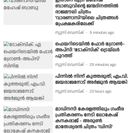
ഇതാണ് രുദ്ര! മഹേഷ്
ബാബുവിന്റെ ജന്മദിനത്തിൽ
രാജമൗലി ചിത്രം
‘വാരണാസി’യിലെ ചിത്രങ്ങൾ
പ്രേക്ഷകരിലേക്ക്
ന്യൂസ് ഡെസ്ക്
9 minutes ago
ഫെയറിടെയിൽ ഫോർ ഗ്രോൺ-
അപ്‌സ്! 'ടോക്സിക്' ട്രെയ്‌ലർ
പുറത്ത്
ന്യൂസ് ഡെസ്ക്
29 minutes ago
പിന്നിൽ നിന്ന് കുത്തരുത്; എം.വി.
ജയരാജനോട് അർജുൻ ആയങ്കി
ന്യൂസ് ഡെസ്ക്
23 hours ago
മാഡ്നസ്! കേരളത്തിലും ഗംഭീര
പ്രതികരണം നേടി ലോകേഷ്
കനകരാജ് - അരുൺ
മാതേശ്വരൻ ചിത്രം 'ഡിസി'