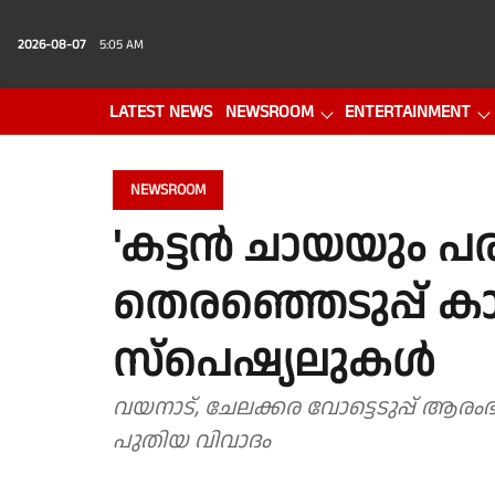
2026-08-07
5:05 AM
LATEST NEWS
NEWSROOM
ENTERTAINMENT
PHOTO GALLERY
VIDEO
NEWSROOM
'കട്ടന്‍ ചായയും പര
തെരഞ്ഞെടുപ്പ് ക
സ്‌പെഷ്യലുകള്‍
വയനാട്, ചേലക്കര വോട്ടെടുപ്പ് ആരംഭി
പുതിയ വിവാദം