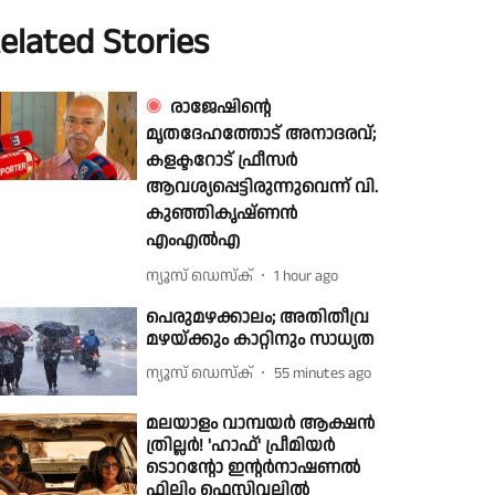
elated Stories
രാജേഷിൻ്റെ
മൃതദേഹത്തോട് അനാദരവ്;
കളക്ടറോട് ഫ്രീസർ
ആവശ്യപ്പെട്ടിരുന്നുവെന്ന് വി.
കുഞ്ഞികൃഷ്ണൻ
എംഎൽഎ
ന്യൂസ് ഡെസ്ക്
1 hour ago
പെരുമഴക്കാലം; അതിതീവ്ര
മഴയ്ക്കും കാറ്റിനും സാധ്യത
ന്യൂസ് ഡെസ്ക്
55 minutes ago
മലയാളം വാമ്പയർ ആക്ഷൻ
ത്രില്ലർ! 'ഹാഫ്' പ്രീമിയർ
ടൊറന്റോ ഇന്റർനാഷണൽ
ഫിലിം ഫെസ്റ്റിവലിൽ