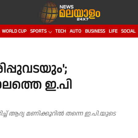
WORLD CUP
SPORTS
TECH
AUTO
BUSINESS
LIFE
SOCIAL
ിപ്പുവടയും';
ാലത്തെ ഇ.പി
ച്ച് ആദ്യ മണിക്കൂറില്‍ തന്നെ ഇ.പി.യുടെ