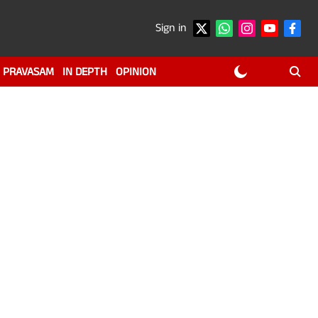
Sign in
PRAVASAM
IN DEPTH
OPINION