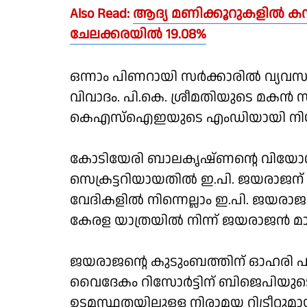
Also Read:
ആദ്യ മണിക്കൂറുകളിൽ കനത
ചേലക്കരയിൽ 19.08%
ഒന്നാം പിണറായി സര്‍ക്കാരില്‍ വ്യ
വിവാദം. പി.കെ. ശ്രീമതിയുടെ മകന്‍ സു
കെഎസ്‌ഐഇയുടെ എംഡിയായി നിയമിച
കോടിയേരി ബാലകൃഷ്ണന്റെ വിയോഗത്തിന
സെക്രട്ടറിയായതില്‍ ഇ.പി. ജയരാജന് അനി
വേദികളില്‍ നിന്നെല്ലാം ഇ.പി. ജയരാജന്‍
കേരള യാത്രയില്‍ നിന്ന് ജയരാജന്‍ മാറ
ജയരാജന്റെ കുടുംബത്തിന് ഓഹരി പങ്
വൈദേകം റിസോര്‍ട്ടിന് ബിജെപിയുടെ മുന
ഉടമസ്ഥതയിലുള്ള നിരാമയ റിട്രീറ്റുമ