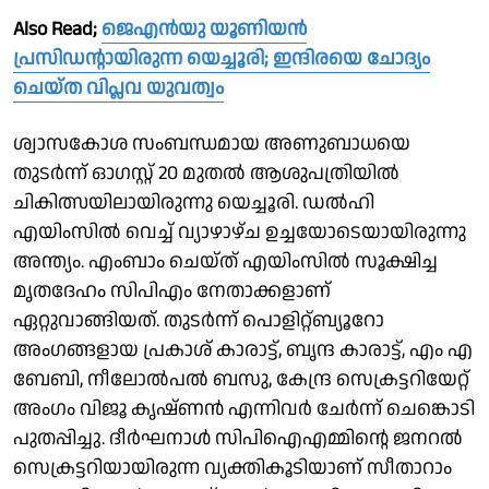
Also Read;
ജെഎന്‍യു യൂണിയൻ
പ്രസിഡൻ്റായിരുന്ന യെച്ചൂരി; ഇന്ദിരയെ ചോദ്യം
ചെയ്ത വിപ്ലവ യുവത്വം
ശ്വാസകോശ സംബന്ധമായ അണുബാധയെ
തുടര്‍ന്ന് ഓഗസ്റ്റ് 20 മുതല്‍ ആശുപത്രിയില്‍
ചികിത്സയിലായിരുന്നു യെച്ചൂരി. ഡല്‍ഹി
എയിംസില്‍ വെച്ച് വ്യാഴാഴ്ച ഉച്ചയോടെയായിരുന്നു
അന്ത്യം. എംബാം ചെയ്ത് എയിംസിൽ സൂക്ഷിച്ച
മൃതദേഹം സിപിഎം നേതാക്കളാണ്
ഏറ്റുവാങ്ങിയത്. തുടർന്ന്‌ പൊളിറ്റ്ബ്യൂറോ
അംഗങ്ങളായ പ്രകാശ് കാരാട്ട്, ബൃന്ദ കാരാട്ട്, എം എ
ബേബി, നീലോൽപൽ ബസു, കേന്ദ്ര സെക്രട്ടറിയേറ്റ്‌
അംഗം വിജൂ കൃഷ്‌ണൻ എന്നിവർ ചേർന്ന്‌ ചെങ്കൊടി
പുതപ്പിച്ചു. ദീര്‍ഘനാള്‍ സിപിഐഎമ്മിന്റെ ജനറല്‍
സെക്രട്ടറിയായിരുന്ന വ്യക്തികൂടിയാണ് സീതാറാം