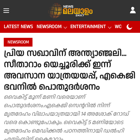
LATEST NEWS
NEWSROOM
ENTERTAINMENT
WORLD CUP
NEWSROOM
പ്രിയ സഖാവിന് അന്ത്യാഞ്ജലി...
സീതാറാം യെച്ചൂരിക്ക് ഇന്ന്
അവസാന യാത്രയയപ്പ്, എകെജി
ഭവനിൽ പൊതുദർശനം
വൈകിട്ട് മൂന്ന് മണി വരെയാണ്
പൊതുദർശനം.എകെജി സെന്ററിൽ നിന്ന്
മൃതദേഹം വിലാപയാത്രയായി 14 അശോക് റോഡ്
വരെ കൊണ്ടുപോകും. വൈകിട്ട് 5 മണിയോടെ
മൃതദേഹം മെഡിക്കൽ പഠനത്തിനായി ഡൽഹി
എയിംസിന് കൈമാറും.