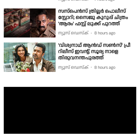
സസ്‌പെൻസ് ത്രില്ലർ പൊലീസ്
സ്റ്റോറി; സൈജു കുറുപ്പ് ചിത്രം
'ആരം' ഫസ്റ്റ് ലുക്ക് പുറത്ത്
ന്യൂസ് ഡെസ്ക്
8 hours ago
'വിശ്വനാഥ് ആൻഡ് സൺസ്' പ്രീ
റിലീസ് ഇവന്റ്; സൂര്യ നാളെ
തിരുവനന്തപുരത്ത്
ന്യൂസ് ഡെസ്ക്
8 hours ago