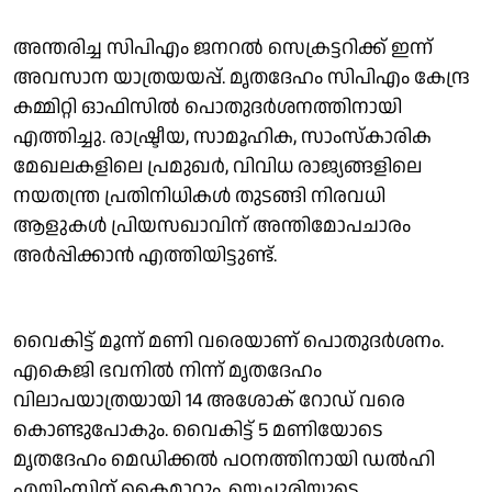
അന്തരിച്ച സിപിഎം ജനറൽ സെക്രട്ടറിക്ക് ഇന്ന്
അവസാന യാത്രയയപ്പ്. മൃതദേഹം സിപിഎം കേന്ദ്ര
കമ്മിറ്റി ഓഫിസിൽ പൊതുദർശനത്തിനായി
എത്തിച്ചു. രാഷ്ട്രീയ, സാമൂഹിക, സാംസ്കാരിക
മേഖലകളിലെ പ്രമുഖർ, വിവിധ രാജ്യങ്ങളിലെ
നയതന്ത്ര പ്രതിനിധികൾ തുടങ്ങി നിരവധി
ആളുകൾ പ്രിയസഖാവിന് അന്തിമോപചാരം
അർപ്പിക്കാൻ എത്തിയിട്ടുണ്ട്.
വൈകിട്ട് മൂന്ന് മണി വരെയാണ് പൊതുദർശനം.
എകെജി ഭവനിൽ നിന്ന് മൃതദേഹം
വിലാപയാത്രയായി 14 അശോക് റോഡ് വരെ
കൊണ്ടുപോകും. വൈകിട്ട് 5 മണിയോടെ
മൃതദേഹം മെഡിക്കൽ പഠനത്തിനായി ഡൽഹി
എയിംസിന് കൈമാറും. യെച്ചൂരിയുടെ