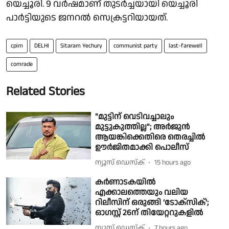
യെച്ചൂരി. 9 വര്‍ഷമാണ് തുടര്‍ച്ചയായി യെച്ചൂരി
പാര്‍ട്ടിയുടെ ജനറല്‍ സെക്രട്ടറിയായത്.
cpim
DELHI
Sitaram Yechury
communist party
last-farewell
comrade
Related Stories
"മുട്ടിന് വെടിവച്ചാലും
മുട്ടുകുത്തില്ല"; അർജുൻ
ആയങ്കിക്കെതിരെ തെരച്ചിൽ
ഊർജിതമാക്കി പൊലീസ്
ന്യൂസ് ഡെസ്ക്
15 hours ago
കർണാടകയിൽ
എക്കാലത്തെയും വലിയ
റിലീസിന് ഒരുങ്ങി ‘ടോക്സിക്';
ഓഗസ്റ്റ് 26ന് തിയേറ്ററുകളിൽ
ന്യൂസ് ഡെസ്ക്
7 hours ago