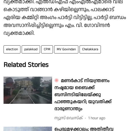
വ്യക്തമാക്കി. എൽഡിഎഫ് എംഎൽഎമാരെ വില
കൊടുത്ത് വാങ്ങാൻ കഴിയില്ലെന്നും, പാലക്കാട്
ഏരിയ കമ്മിറ്റി അംഗം പാർട്ടി വിട്ടിട്ടില്ല, പാർട്ടി ബന്ധം
അവസാനിപ്പിച്ചിട്ടില്ലെന്നും എം. വി. ഗോവിന്ദൻ
വ്യക്തമാക്കി.
election
palakkad
CPM
MV Govindan
Chelakkara
Related Stories
മണർകാട് നിയന്ത്രണം
നഷ്ടമായ ബൈക്ക്
ബസിനടിയിലേയ്ക്കു
പാഞ്ഞുകയറി; യുവതിക്ക്
ദാരുണാന്ത്യം
ന്യൂസ് ഡെസ്ക്
1 hour ago
പെരുമഴക്കാലം; അതിതീവ്ര