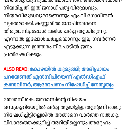
പറഞ്ഞു. കുന്നുമ്മൽ മോഹനനെ അങ്ങനെയാണ്
നിയമിച്ചത്. ഇത് ജനാധിപത്യ വിരുദ്ധവും,
നിയമവിരുദ്ധവുമാണെന്നും എം.വി ഗോവിന്ദൻ
വ്യക്തമാക്കി. കണ്ണൂരിൽ ഗോപിനാഥനെ
തീരുമാനിച്ചപ്പോൾ വലിയ ചർച്ച ആയിരുന്നു.
എന്നാൽ ഇപ്പോൾ ചർച്ചയൊന്നും ഇല്ല. ഗവർണർ
എടുക്കുന്ന ഇത്തരം നിലപാടിൽ ജനം
പ്രതിഷേധിക്കും.
ALSO READ:
കോഴയിൽ കുരുങ്ങി; അഭിപ്രായം
പറയേണ്ടത് എൻസിപിയെന്ന് എൽഡിഎഫ്
കൺവീനർ, ആരോപണം നിഷേധിച്ച് നേതൃത്വം
തോമസ് കെ. തോമസിൻ്റെ വിഷയം
സെക്രട്ടറിയേറ്റിൽ ചർച്ച ആയിട്ടില്ല. ആൻ്റണി രാജു
നിഷേധിച്ചിട്ടില്ലെങ്കിൽ അങ്ങനെ വാർത്ത നൽകൂ.
വിവാദത്തെക്കുറിച്ച് അറിയില്ലെന്നും അദ്ദേഹം