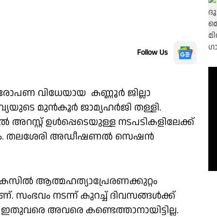
Follow Us
ോപണ വിധേയായ കണ്ണൂർ ജില്ലാ
ിവ്യയുടെ മുൻ‌കൂർ ജാമ്യഹർജി തള്ളി.
ൽ അറസ്റ്റ് ഉൾപ്പെടെയുള്ള നടപടികളിലേക്ക്
മാനം. തലശേരി അഡീഷണൽ സെഷൻ
േസിൽ ആത്മഹത്യാപ്രേരണക്കുറ്റം
ആണ്. സംഭവം നടന്ന് കുറച്ച് ദിവസങ്ങൾക്ക്
ഇതുവരെ അവരെ കണ്ടെത്താനായിട്ടില്ല.