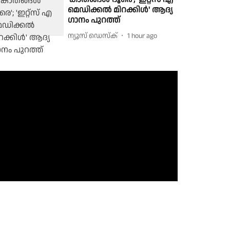
മെഡിക്കൽ മിറക്കിൾ' ആദ്യ
ഗാനം പുറത്ത്
ന്യൂസ് ഡെസ്ക്
1 hour ago