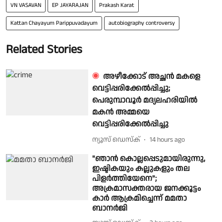
VN VASAVAN
EP JAYARAJAN
Prakash Karat
Kattan Chayayum Parippuvadayum
autobiography controversy
Related Stories
അഴീക്കോട് അച്ഛൻ മകളെ
വെട്ടിപ്പരിക്കേൽപ്പിച്ചു;
പെരുമ്പാവൂർ മദ്യലഹരിയിൽ
മകൻ അമ്മയെ
വെട്ടിപ്പരിക്കേൽപ്പിച്ചു
ന്യൂസ് ഡെസ്ക്
14 hours ago
"ഞാൻ കൊല്ലപ്പെടുമായിരുന്നു,
ഇഷ്ടികയും കല്ലുകളും തല
പിളർത്തിയേനെ";
അക്രമാസക്തരായ ജനക്കൂട്ടം
കാർ ആക്രമിച്ചെന്ന് മമതാ
ബാനർജി