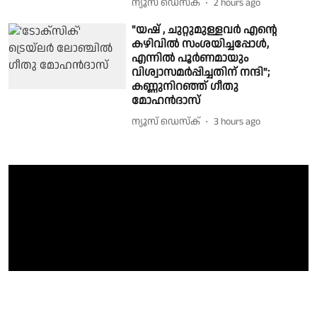
ന്യൂസ് ഡെസ്ക്
2 hours ago
"യഷ് , ചുറ്റുമുള്ളവർ എന്റെ
കഴിവിൽ സംശയിച്ചപ്പോൾ,
എന്നില്‍ പൂര്‍ണമായും
വിശ്വാസമര്‍പ്പിച്ചതിന് നന്ദി";
കണ്ണുനിറഞ്ഞ് ഗീതു
മോഹൻദാസ്
ന്യൂസ് ഡെസ്ക്
3 hours ago