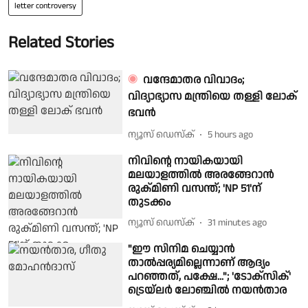
letter controversy
Related Stories
വന്ദേമാതര വിവാദം;
വിദ്യാഭ്യാസ മന്ത്രിയെ തള്ളി ലോക്
ഭവൻ
ന്യൂസ് ഡെസ്ക്
5 hours ago
നിവിന്റെ നായികയായി
മലയാളത്തിൽ അരങ്ങേറാൻ
രുക്മിണി വസന്ത്; 'NP 51'ന്
തുടക്കം
ന്യൂസ് ഡെസ്ക്
31 minutes ago
"ഈ സിനിമ ചെയ്യാൻ
താൽപ്പര്യമില്ലെന്നാണ് ആദ്യം
പറഞ്ഞത്, പക്ഷേ..."; 'ടോക്സിക്'
ട്രെയ്‌ലർ ലോഞ്ചിൽ നയൻതാര