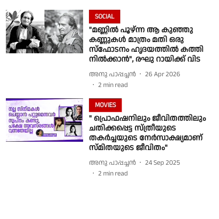
SOCIAL
"മണ്ണില്‍ പൂഴ്ന്ന ആ കുഞ്ഞു
കണ്ണുകള്‍ മാത്രം മതി ഒരു
സ്‌ഫോടനം ഹൃദയത്തില്‍ കത്തി
നിൽക്കാന്‍", രഘു റായിക്ക് വിട
അനു പാപ്പച്ചന്‍
26 Apr 2026
2
min read
MOVIES
" പ്രൊഫഷനിലും ജീവിതത്തിലും
ചതിക്കപ്പെട്ട സ്ത്രീയുടെ
തകർച്ചയുടെ നേർസാക്ഷ്യമാണ്
സ്മിതയുടെ ജീവിതം"
അനു പാപ്പച്ചന്‍
24 Sep 2025
2
min read