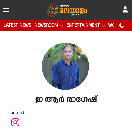
LATEST NEWS
NEWSROOM
ENTERTAINMENT
WORLD CUP
ഇ ആർ രാഗേഷ്
Connect
: