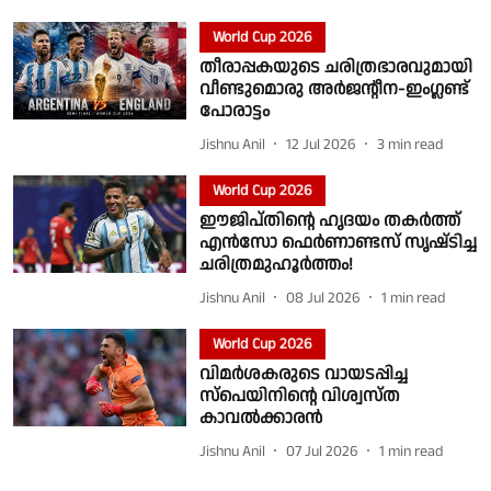
World Cup 2026
തീരാപ്പകയുടെ ചരിത്രഭാരവുമായി
വീണ്ടുമൊരു അർജൻ്റീന-ഇംഗ്ലണ്ട്
പോരാട്ടം
Jishnu Anil
12 Jul 2026
3
min read
World Cup 2026
ഈജിപ്തിൻ്റെ ഹൃദയം തകർത്ത്
എൻസോ ഫെർണാണ്ടസ് സൃഷ്‌ടിച്ച
ചരിത്രമുഹൂർത്തം!
Jishnu Anil
08 Jul 2026
1
min read
World Cup 2026
വിമർശകരുടെ വായടപ്പിച്ച
സ്പെയിനിന്റെ വിശ്വസ്ത
കാവൽക്കാരൻ
Jishnu Anil
07 Jul 2026
1
min read