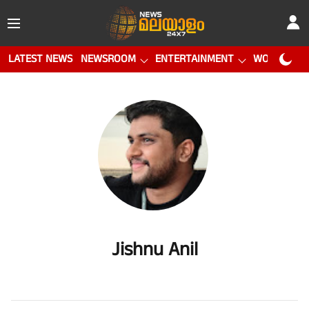
LATEST NEWS
NEWSROOM
ENTERTAINMENT
WORLD CUP
Jishnu Anil