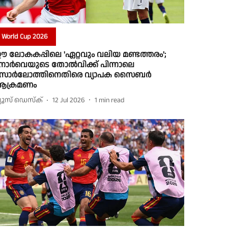
World Cup 2026
 ലോകകപ്പിലെ 'ഏറ്റവും വലിയ മണ്ടത്തരം';
ോർവെയുടെ തോൽവിക്ക് പിന്നാലെ
ൊർലോത്തിനെതിരെ വ്യാപക സൈബർ
ക്രമണം
്യൂസ് ഡെസ്ക്
12 Jul 2026
1
min read