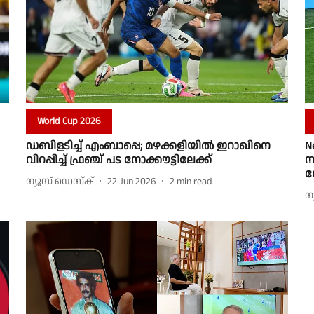
World Cup 2026
ഡബിളടിച്ച് എംബാപ്പെ; മഴക്കളിയിൽ ഇറാഖിനെ
N
വിറപ്പിച്ച് ഫ്രഞ്ച് പട നോക്കൗട്ടിലേക്ക്
ന
ല
ന്യൂസ് ഡെസ്ക്
22 Jun 2026
2
min read
ന