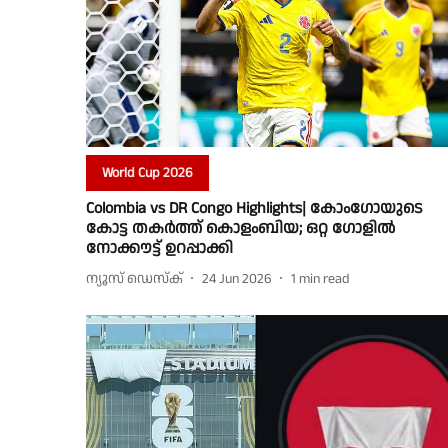
World Cup 2026
Colombia vs DR Congo Highlights| കോംഗോയുടെ
കോട്ട തകർത്ത് കൊളംബിയ; ഒറ്റ ഗോളിൽ
നോക്കൗട്ട് ഉറപ്പാക്കി
ന്യൂസ് ഡെസ്ക്
24 Jun 2026
1
min read