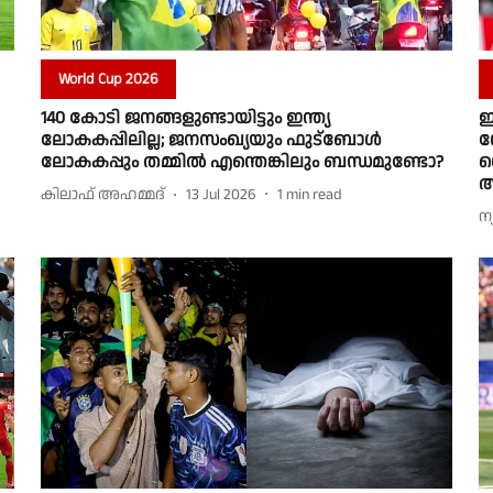
World Cup 2026
140 കോടി ജനങ്ങളുണ്ടായിട്ടും ഇന്ത്യ
ഈ
ലോകകപ്പിലില്ല; ജനസംഖ്യയും ഫുട്ബോൾ
ന
ലോകകപ്പും തമ്മിൽ എന്തെങ്കിലും ബന്ധമുണ്ടോ?
സ
ആ
കിലാഫ് അഹമ്മദ്
13 Jul 2026
1
min read
ന