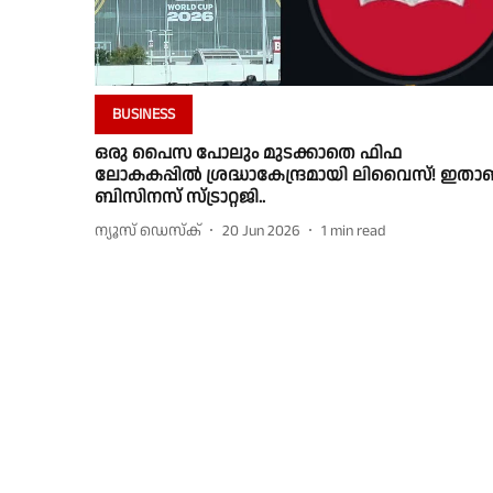
BUSINESS
ഒരു പൈസ പോലും മുടക്കാതെ ഫിഫ
ലോകകപ്പിൽ ശ്രദ്ധാകേന്ദ്രമായി ലിവൈസ്! ഇതാ
ബിസിനസ് സ്ട്രാറ്റജി..
ന്യൂസ് ഡെസ്ക്
20 Jun 2026
1
min read