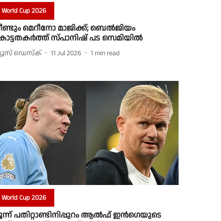
World Cup 2026
ീണ്ടും മെറീനോ മാജിക്ക്; ബെൽജിയം
ോട്ടതകർത്ത് സ്പാനിഷ് പട സെമിയിൽ
്യൂസ് ഡെസ്ക്
11 Jul 2026
1
min read
World Cup 2026
ൂന്ന് പതിറ്റാണ്ടിനിപ്പുറം ആൽഫ് ഇൻഗെയുടെ