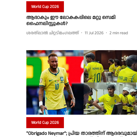
World Cup 2026
ആരാകും ഈ ലോകകപ്പിലെ മറ്റു സെമി
ഫൈനലിസ്റ്റുകൾ?
ശരത്‌ലാൽ ചിറ്റടിമംഗലത്ത്
11 Jul 2026
2
min read
World Cup 2026
"Obrigado Neymar"; പ്രിയ താരത്തിന് ആദരവുമായ