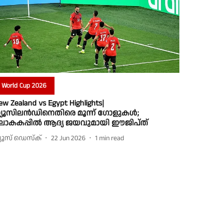
World Cup 2026
ew Zealand vs Egypt Highlights|
്യൂസിലൻഡിനെതിരെ മൂന്ന് ഗോളുകൾ;
ോകകപ്പിൽ ആദ്യ ജയവുമായി ഈജിപ്ത്
്യൂസ് ഡെസ്ക്
22 Jun 2026
1
min read