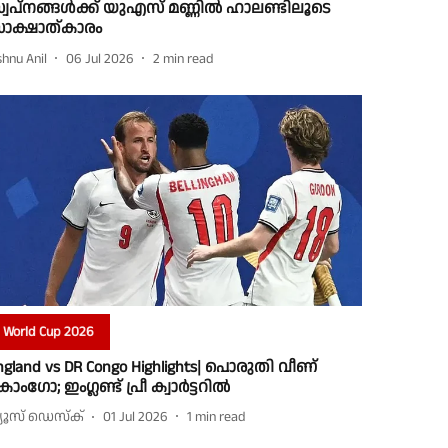
്വപ്നങ്ങൾക്ക് യുഎസ് മണ്ണിൽ ഹാലണ്ടിലൂടെ
ാക്ഷാത്കാരം
shnu Anil
06 Jul 2026
2
min read
World Cup 2026
ngland vs DR Congo Highlights| പൊരുതി വീണ്
ോംഗോ; ഇംഗ്ലണ്ട് പ്രീ ക്വാർട്ടറിൽ
്യൂസ് ഡെസ്ക്
01 Jul 2026
1
min read