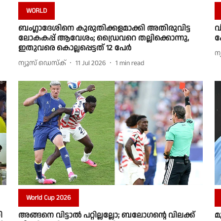
WORLD
ബംഗ്ലാദേശിനെ കുരുതിക്കളമാക്കി അതിരുവിട്ട
വ
ലോകകപ്പ് ആവേശം; ഡ്രൈവറെ തല്ലിക്കൊന്നു,
ക
ഇതുവരെ കൊല്ലപ്പെട്ടത് 12 പേര്‍
ന
ന്യൂസ് ഡെസ്ക്
11 Jul 2026
1
min read
World Cup 2026
ി
അങ്ങനെ വിട്ടാല്‍ പറ്റില്ലല്ലോ; ബലോഗന്റെ വിലക്ക്
മ