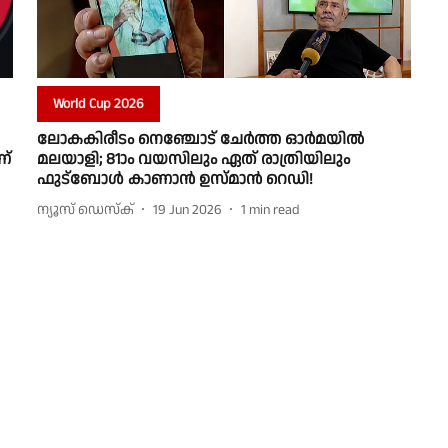
World Cup 2026
ലോകകിരീടം നെഞ്ചോട് ചേർത്ത ഓർമയിൽ
ണ്
മലയാളി; 81ാം വയസിലും ഏത് രാത്രിയിലും
ഫുട്ബോൾ കാണാൻ ഉസ്മാൻ റെഡി!
ന്യൂസ് ഡെസ്ക്
19 Jun 2026
1
min read