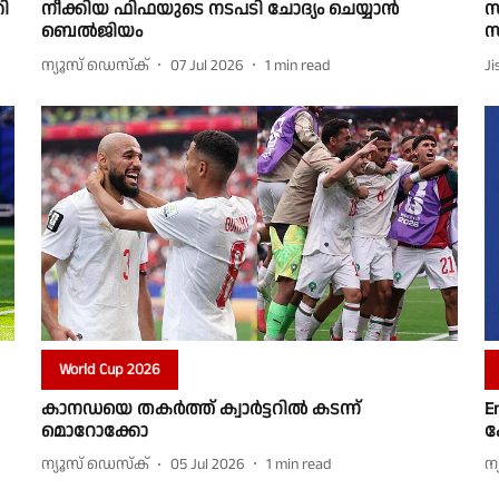
കി
നീക്കിയ ഫിഫയുടെ നടപടി ചോദ്യം ചെയ്യാന്‍
സ
ബെല്‍ജിയം
സ
ന്യൂസ് ഡെസ്ക്
07 Jul 2026
1
min read
Ji
World Cup 2026
കാനഡയെ തകർത്ത് ക്വാർട്ടറിൽ കടന്ന്
E
മൊറോക്കോ
ക
ന്യൂസ് ഡെസ്ക്
05 Jul 2026
1
min read
ന