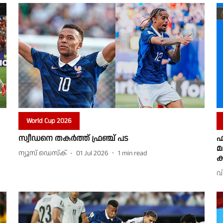
World Cup 2026
സ്വീഡനെ തകർത്ത് ഫ്രഞ്ച് പട
ഫ
മ
ന്യൂസ് ഡെസ്ക്
01 Jul 2026
1
min read
ക
വ