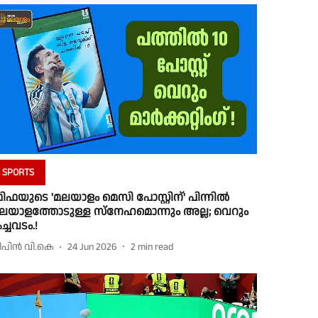
SPORTS
ിഫയുടെ 'മലയാളം മെസി പോസ്റ്റിന്' പിന്നില്‍
ലയാളത്തോടുള്ള സ്നേഹമൊന്നും അല്ല; വെറും
ച്ചവടം.!
ിപിന്‍ വി.കെ
24 Jun 2026
2
min read