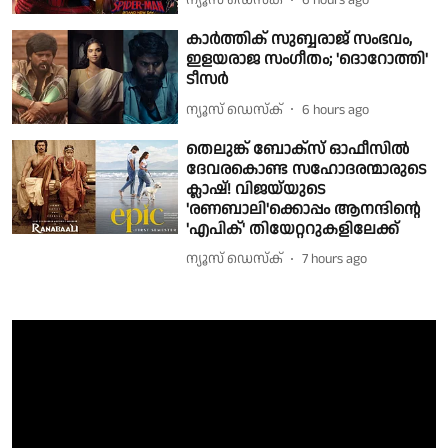
ന്യൂസ് ഡെസ്ക്
6 hours ago
കാർത്തിക് സുബ്ബരാജ് സംഭവം,
ഇളയരാജ സംഗീതം; 'ദൊറോത്തി'
ടീസർ
ന്യൂസ് ഡെസ്ക്
6 hours ago
തെലുങ്ക് ബോക്സ് ഓഫീസിൽ
ദേവരകൊണ്ട സഹോദരന്മാരുടെ
ക്ലാഷ്! വിജയ്‌യുടെ
'രണബാലി'ക്കൊപ്പം ആനന്ദിന്റെ
'എപിക്' തിയേറ്ററുകളിലേക്ക്
ന്യൂസ് ഡെസ്ക്
7 hours ago