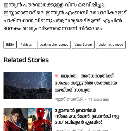
ഇന്ത്യന്‍ പൗരന്മാര്‍ക്കുള്ള വിസ മരവിപ്പിച്ചു.
ഇസ്ലാമാബാദിലെ ഇന്ത്യന്‍ എംബസി മേധാവികളോട്
പാകിസ്ഥാന്‍ വിടാനും ആവശ്യപ്പെട്ടിട്ടുണ്ട്. ഏപ്രില്‍
30നകം രാജ്യം വിടണമെന്നാണ് നിര്‍ദേശം.
INDIA
Pakistan
beating the retreat
Vaga Border
diplomatic move
Related Stories
ജാഗ്രത... അർധരാത്രിക്ക്
ശേഷം കണ്ണൂരിൽ ശക്തമായ
മഴയ്ക്ക് സാധ്യത
ന്യൂസ് ഡെസ്ക്
14 hours ago
ഗ്ലോബൽ ബ്രാൻഡ്!
'സ്പൈഡർമാൻ: ബ്രാൻഡ് ന്യൂ
ഡേ' ബില്യൺ ക്ലബിൽ