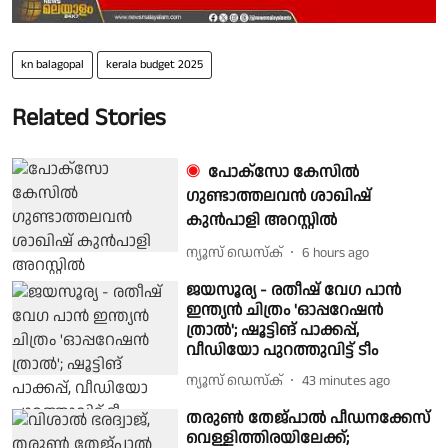
kn balagopal
kerala budget 2025
Related Stories
പോക്സോ കേസിൽ
ഗുണ്ടാത്തലവൻ ശാഖിഷ്
കുൻപാളി അറസ്റ്റിൽ
ന്യൂസ് ഡെസ്ക്
6 hours ago
ജയസൂര്യ - രതീഷ് വേഗ പാൻ
ഇന്ത്യൻ ചിത്രം 'ഓപ്പറേഷൻ
ത്രാൽ'; ഷൂട്ടിങ് പാക്കപ്പ്,
വീഡിയോ പുറത്തുവിട്ട് ടീം
ന്യൂസ് ഡെസ്ക്
43 minutes ago
തരുൺ തേജ്പാൽ പീഡനക്കേസ്
വെള്ളിത്തിരയിലേക്ക്;