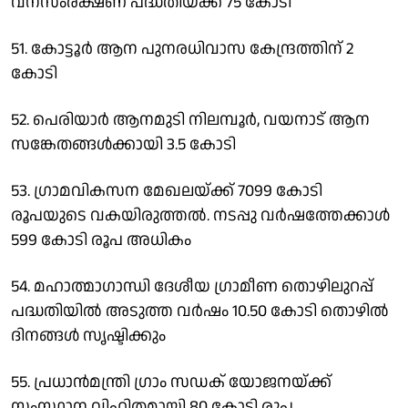
വനസംരക്ഷണ പദ്ധതിയ്ക്ക് 75 കോടി
51. കോട്ടൂര്‍ ആന പുനരധിവാസ കേന്ദ്രത്തിന് 2
കോടി
52. പെരിയാര്‍ ആനമുടി നിലമ്പൂര്‍, വയനാട് ആന
സങ്കേതങ്ങള്‍ക്കായി 3.5 കോടി
53. ഗ്രാമവികസന മേഖലയ്ക്ക് 7099 കോടി
രൂപയുടെ വകയിരുത്തല്‍. നടപ്പു വര്‍ഷത്തേക്കാള്‍
599 കോടി രൂപ അധികം
54. മഹാത്മാഗാന്ധി ദേശീയ ഗ്രാമീണ തൊഴിലുറപ്പ്
പദ്ധതിയില്‍ അടുത്ത വര്‍ഷം 10.50 കോടി തൊഴില്‍
ദിനങ്ങള്‍ സൃഷ്ടിക്കും
55. പ്രധാന്‍മന്ത്രി ഗ്രാം സഡക് യോജനയ്ക്ക്
സംസ്ഥാന വിഹിതമായി 80 കോടി രൂപ