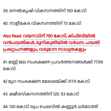
39. നെല്‍കൃഷി വികസനത്തിന് 150 കോടി
40. നാളീകേര വികസനത്തിന് 73 കോടി
Also Read:
വയനാടിന് 750 കോടി, കിഫ്‌ബിയിൽ
വൻപദ്ധതികൾ, ഭൂനികുതിയിൽ വർധന; പദ്ധതി
പ്രഖ്യാപനങ്ങളും, വരുമാന സാധ്യതകളും
41. മണ്ണ് ജല സംരക്ഷണ പ്രവര്‍ത്തനങ്ങള്‍ക്ക് 77.99
കോടി
42 മൃഗ സംരക്ഷണ മേഖലയ്ക്ക് 317.9 കോടി
43. ക്ഷീരവികസനത്തിന് 120. 93 കോടി
44. 130 കോടി രൂപ ചെലവില്‍ കണ്ണൂര്‍ ധര്‍മടത്ത്