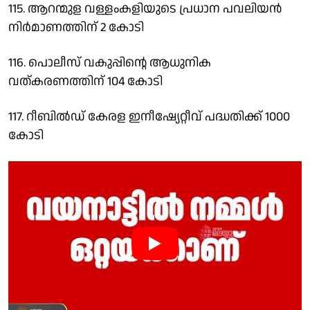
115. ആറന്മുള വള്ളംകളിയുടെ പ്രധാന പവലിയന്‍
നിര്‍മാണത്തിന് 2 കോടി
116. പൊലീസ് വകുപ്പിന്റെ ആധുനിക
വത്കരണത്തിന് 104 കോടി
117. റീബില്‍ഡ് കേരള ഇനീഷ്യേറ്റീവ് പദ്ധതിക്ക് 1000
കോടി