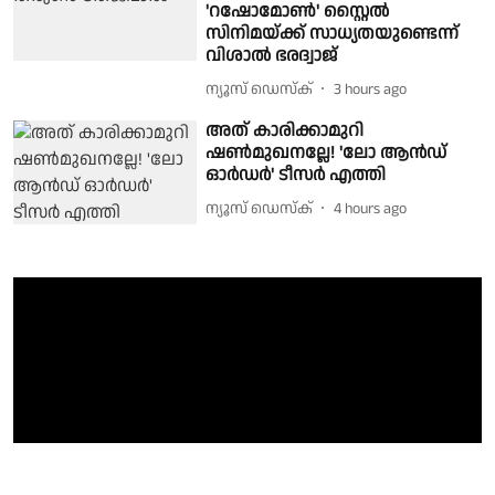
'റഷോമോൺ' സ്റ്റൈൽ
സിനിമയ്ക്ക് സാധ്യതയുണ്ടെന്ന്
വിശാൽ ഭരദ്വാജ്
ന്യൂസ് ഡെസ്ക്
3 hours ago
അത് കാരിക്കാമുറി
ഷൺമുഖനല്ലേ! 'ലോ ആൻഡ്
ഓർഡർ' ടീസർ എത്തി
ന്യൂസ് ഡെസ്ക്
4 hours ago