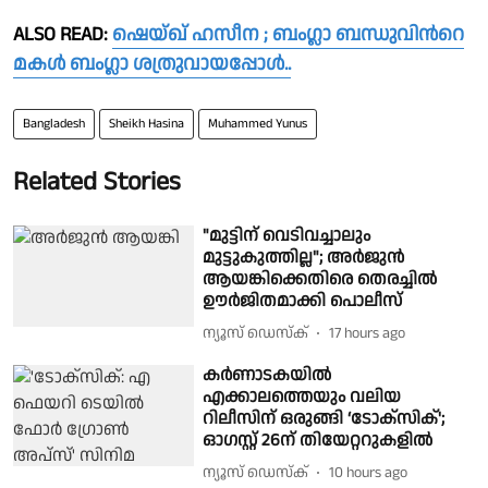
ALSO READ:
ഷെയ്ഖ് ഹസീന ; ബംഗ്ലാ ബന്ധുവിന്‍റെ
മകള്‍ ബംഗ്ലാ ശത്രുവായപ്പോൾ..
Bangladesh
Sheikh Hasina
Muhammed Yunus
Related Stories
"മുട്ടിന് വെടിവച്ചാലും
മുട്ടുകുത്തില്ല"; അർജുൻ
ആയങ്കിക്കെതിരെ തെരച്ചിൽ
ഊർജിതമാക്കി പൊലീസ്
ന്യൂസ് ഡെസ്ക്
17 hours ago
കർണാടകയിൽ
എക്കാലത്തെയും വലിയ
റിലീസിന് ഒരുങ്ങി ‘ടോക്സിക്';
ഓഗസ്റ്റ് 26ന് തിയേറ്ററുകളിൽ
ന്യൂസ് ഡെസ്ക്
10 hours ago