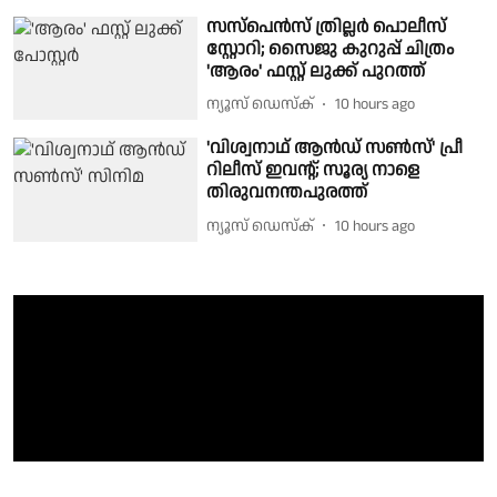
സസ്‌പെൻസ് ത്രില്ലർ പൊലീസ്
സ്റ്റോറി; സൈജു കുറുപ്പ് ചിത്രം
'ആരം' ഫസ്റ്റ് ലുക്ക് പുറത്ത്
ന്യൂസ് ഡെസ്ക്
10 hours ago
'വിശ്വനാഥ് ആൻഡ് സൺസ്' പ്രീ
റിലീസ് ഇവന്റ്; സൂര്യ നാളെ
തിരുവനന്തപുരത്ത്
ന്യൂസ് ഡെസ്ക്
10 hours ago