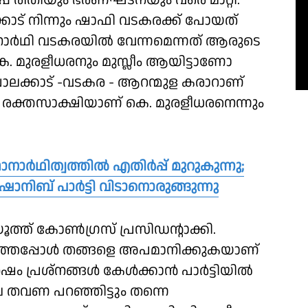
പ്പ് രീതിയും ഭരണഘടനയും വരെ മാറ്റി.
കാട് നിന്നും ഷാഫി വടകരക്ക് പോയത്
ഥാനാർഥി വടകരയിൽ വേന്നമെന്നത് ആരുടെ
 കെ. മുരളീധരനും മുസ്ലീം ആയിട്ടാണോ
 പാലക്കാട് -വടകര - ആറന്മുള കരാറാണ്
െ രക്തസാക്ഷിയാണ് കെ. മുരളീധരനെന്നും
ഥാനാർഥിത്വത്തിൽ എതിർപ്പ് മുറുകുന്നു;
ാനിബ് പാർട്ടി വിടാനൊരുങ്ങുന്നു
ൂത്ത് കോൺഗ്രസ് പ്രസിഡൻ്റാക്കി.
റഞ്ഞപ്പോൾ തങ്ങളെ അപമാനിക്കുകയാണ്
ഷം പ്രശ്നങ്ങൾ കേൾക്കാൻ പാർട്ടിയിൽ
 തവണ പറഞ്ഞിട്ടും തന്നെ