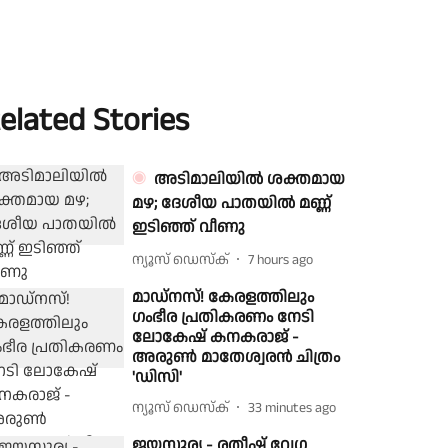
elated Stories
അടിമാലിയിൽ ശക്തമായ
മഴ; ദേശീയ പാതയിൽ മണ്ണ്
ഇടിഞ്ഞ് വീണു
ന്യൂസ് ഡെസ്ക്
7 hours ago
മാഡ്നസ്! കേരളത്തിലും
ഗംഭീര പ്രതികരണം നേടി
ലോകേഷ് കനകരാജ് -
അരുൺ മാതേശ്വരൻ ചിത്രം
'ഡിസി'
ന്യൂസ് ഡെസ്ക്
33 minutes ago
ജയസൂര്യ - രതീഷ് വേഗ