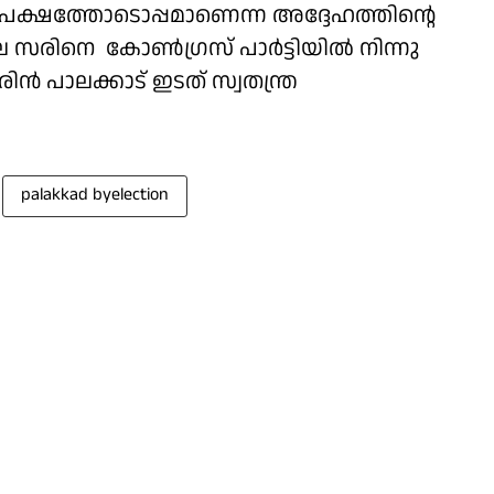
പക്ഷത്തോടൊപ്പമാണെന്ന അദ്ദേഹത്തിൻ്റെ
ാലെ സരിനെ കോൺഗ്രസ് പാർട്ടിയിൽ നിന്നു
ിൻ പാലക്കാട് ഇടത് സ്വതന്ത്ര
palakkad byelection