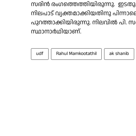
സരിൻ രംഗത്തെത്തിയിരുന്നു. ഇടതു
നിലപാട് വ്യക്തമാക്കിയതിനു പിന്ന
പുറത്താക്കിയിരുന്നു. നിലവിൽ പി. സര
സ്ഥാനാർഥിയാണ്.
udf
Rahul Mamkootathil
ak shanib