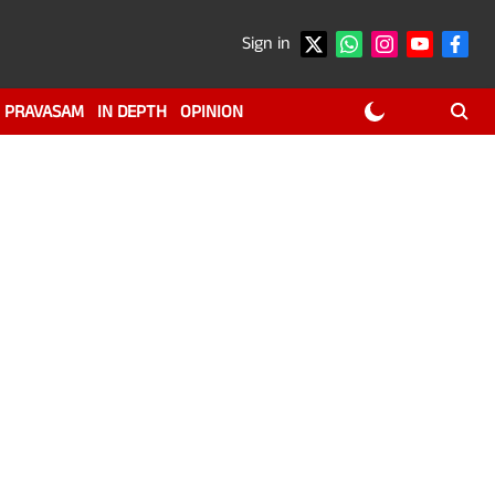
Sign in
PRAVASAM
IN DEPTH
OPINION