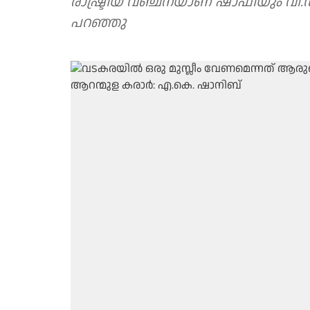
രാഷ്ട്രീയ വഞ്ചനയാണ് ഷാഫിയും വി.ഡി. സതീശനും തുടരുന്നതെന്നും ഷാനിബ്
പറഞ്ഞു