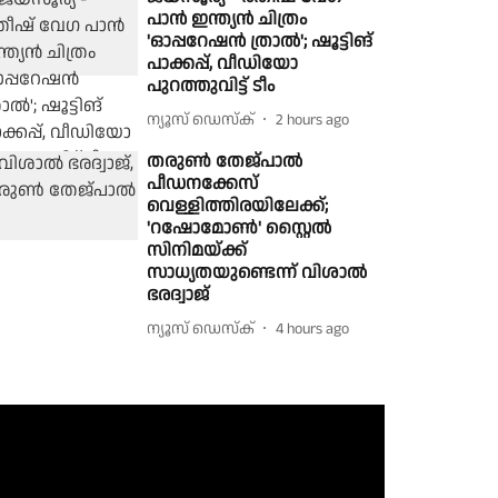
പാൻ ഇന്ത്യൻ ചിത്രം
'ഓപ്പറേഷൻ ത്രാൽ'; ഷൂട്ടിങ്
പാക്കപ്പ്, വീഡിയോ
പുറത്തുവിട്ട് ടീം
ന്യൂസ് ഡെസ്ക്
2 hours ago
തരുൺ തേജ്പാൽ
പീഡനക്കേസ്
വെള്ളിത്തിരയിലേക്ക്;
'റഷോമോൺ' സ്റ്റൈൽ
സിനിമയ്ക്ക്
സാധ്യതയുണ്ടെന്ന് വിശാൽ
ഭരദ്വാജ്
ന്യൂസ് ഡെസ്ക്
4 hours ago