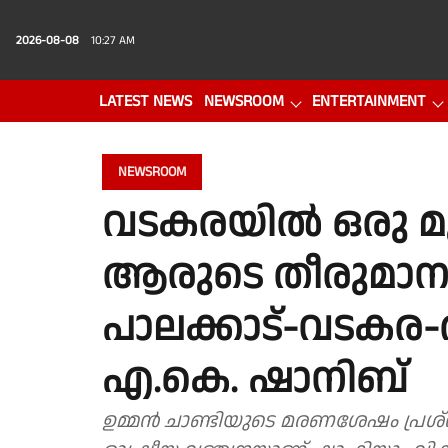
2026-08-08
10:27 AM
LATEST NEWS
NEWSROOM
ENTERTAINMENT
PHOTO GALLERY
VIDEO
NEWSROOM
വടകരയില്‍ ഒരു മ
ആരുടെ തീരുമാനം?
പാലക്കാട്-വടകര-ആ
എ.കെ. ഷാനിബ്
ഉമ്മൻ ചാണ്ടിയുടെ മരണശേഷം പ്രശ്