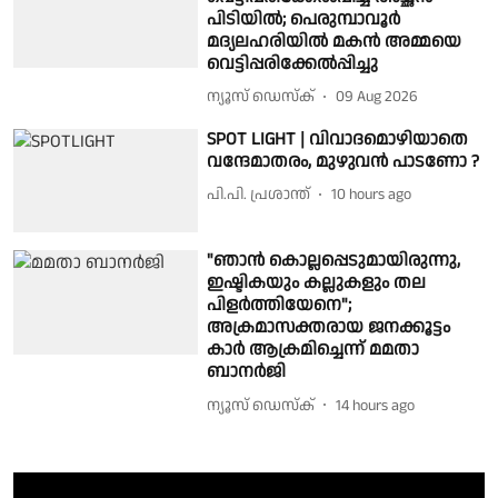
പിടിയിൽ; പെരുമ്പാവൂർ
മദ്യലഹരിയിൽ മകൻ അമ്മയെ
വെട്ടിപ്പരിക്കേൽപ്പിച്ചു
ന്യൂസ് ഡെസ്ക്
09 Aug 2026
SPOT LIGHT | വിവാദമൊഴിയാതെ
വന്ദേമാതരം, മുഴുവൻ പാടണോ ?
പി.പി. പ്രശാന്ത്
10 hours ago
"ഞാൻ കൊല്ലപ്പെടുമായിരുന്നു,
ഇഷ്ടികയും കല്ലുകളും തല
പിളർത്തിയേനെ";
അക്രമാസക്തരായ ജനക്കൂട്ടം
കാർ ആക്രമിച്ചെന്ന് മമതാ
ബാനർജി
ന്യൂസ് ഡെസ്ക്
14 hours ago