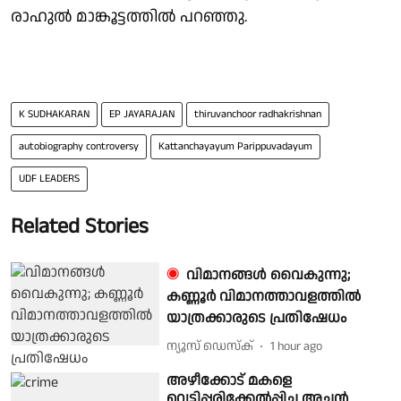
രാഹുല്‍ മാങ്കൂട്ടത്തില്‍ പറഞ്ഞു.
K SUDHAKARAN
EP JAYARAJAN
thiruvanchoor radhakrishnan
autobiography controversy
Kattanchayayum Parippuvadayum
UDF LEADERS
Related Stories
വിമാനങ്ങൾ വൈകുന്നു;
കണ്ണൂർ വിമാനത്താവളത്തിൽ
യാത്രക്കാരുടെ പ്രതിഷേധം
ന്യൂസ് ഡെസ്ക്
1 hour ago
അഴീക്കോട് മകളെ
വെട്ടിപ്പരിക്കേൽപ്പിച്ച അച്ഛൻ