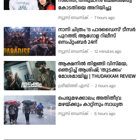
സംഗീത; തീരുമാനം ചെങ്കൽപ്പേട്ട്
കോടതിയെ അറിയിച്ചു
ന്യൂസ് ഡെസ്ക്
7 hours ago
നാനി ചിത്രം 'ദ പാരഡൈസ്' ടീസർ
പുറത്ത്; ആഗോള റിലീസ്
സെപ്റ്റംബർ 24ന്
ന്യൂസ് ഡെസ്ക്
12 minutes ago
ആക്ഷനിൽ തിളങ്ങി വിസ്മയ,
ഞെട്ടിച്ച് ആശിഷ്; 'തുടക്കം'
മോശമായില്ല | THUDAKKAM REVIEW
ശ്രീജിത്ത് എസ്
2 hours ago
പെരുമഴക്കാലം; അതിതീവ്ര
മഴയ്ക്കും കാറ്റിനും സാധ്യത
ന്യൂസ് ഡെസ്ക്
6 hours ago