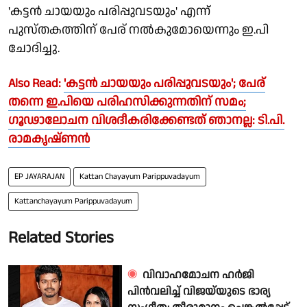
'കട്ടന്‍ ചായയും പരിപ്പുവടയും' എന്ന്
പുസ്തകത്തിന് പേര് നല്‍കുമോയെന്നും ഇ.പി
ചോദിച്ചു.
Also Read:
'കട്ടന്‍ ചായയും പരിപ്പുവടയും'; പേര്
തന്നെ ഇ.പിയെ പരിഹസിക്കുന്നതിന് സമം;
ഗൂഢാലോചന വിശദീകരിക്കേണ്ടത് ഞാനല്ല: ടി.പി.
രാമകൃഷ്ണന്‍
EP JAYARAJAN
Kattan Chayayum Parippuvadayum
Kattanchayayum Parippuvadayum
Related Stories
വിവാഹമോചന ഹർജി
പിൻവലിച്ച് വിജയ്‌യുടെ ഭാര്യ