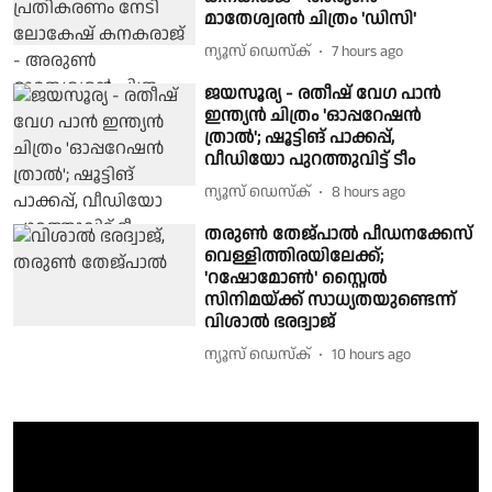
മാതേശ്വരൻ ചിത്രം 'ഡിസി'
ന്യൂസ് ഡെസ്ക്
7 hours ago
ജയസൂര്യ - രതീഷ് വേഗ പാൻ
ഇന്ത്യൻ ചിത്രം 'ഓപ്പറേഷൻ
ത്രാൽ'; ഷൂട്ടിങ് പാക്കപ്പ്,
വീഡിയോ പുറത്തുവിട്ട് ടീം
ന്യൂസ് ഡെസ്ക്
8 hours ago
തരുൺ തേജ്പാൽ പീഡനക്കേസ്
വെള്ളിത്തിരയിലേക്ക്;
'റഷോമോൺ' സ്റ്റൈൽ
സിനിമയ്ക്ക് സാധ്യതയുണ്ടെന്ന്
വിശാൽ ഭരദ്വാജ്
ന്യൂസ് ഡെസ്ക്
10 hours ago