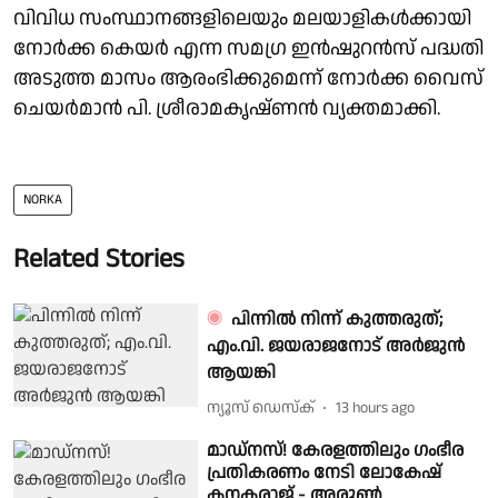
വിവിധ സംസ്ഥാനങ്ങളിലെയും മലയാളികള്‍ക്കായി
നോര്‍ക്ക കെയര്‍ എന്ന സമഗ്ര ഇന്‍ഷുറന്‍സ് പദ്ധതി
അടുത്ത മാസം ആരംഭിക്കുമെന്ന് നോര്‍ക്ക വൈസ്
ചെയര്‍മാന്‍ പി. ശ്രീരാമകൃഷ്ണന്‍ വ്യക്തമാക്കി.
NORKA
Related Stories
പിന്നിൽ നിന്ന് കുത്തരുത്;
എം.വി. ജയരാജനോട് അർജുൻ
ആയങ്കി
ന്യൂസ് ഡെസ്ക്
13 hours ago
മാഡ്നസ്! കേരളത്തിലും ഗംഭീര
പ്രതികരണം നേടി ലോകേഷ്
കനകരാജ് - അരുൺ